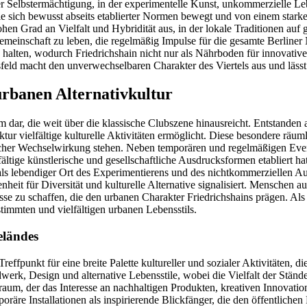
er Selbstermächtigung, in der experimentelle Kunst, unkommerzielle Le
ie sich bewusst abseits etablierter Normen bewegt und von einem starken
hen Grad an Vielfalt und Hybridität aus, in der lokale Traditionen auf
einschaft zu leben, die regelmäßig Impulse für die gesamte Berliner Na
alten, wodurch Friedrichshain nicht nur als Nährboden für innovative k
ld macht den unverwechselbaren Charakter des Viertels aus und lässt 
rbanen Alternativkultur
 dar, die weit über die klassische Clubszene hinausreicht. Entstanden a
tur vielfältige kulturelle Aktivitäten ermöglicht. Diese besondere räu
er Wechselwirkung stehen. Neben temporären und regelmäßigen Events 
ältige künstlerische und gesellschaftliche Ausdrucksformen etabliert hat
als lebendiger Ort des Experimentierens und des nichtkommerziellen Au
heit für Diversität und kulturelle Alternative signalisiert. Menschen a
se zu schaffen, die den urbanen Charakter Friedrichshains prägen. Als
stimmten und vielfältigen urbanen Lebensstils.
eländes
effpunkt für eine breite Palette kultureller und sozialer Aktivitäten,
k, Design und alternative Lebensstile, wobei die Vielfalt der Stände 
aum, der das Interesse an nachhaltigen Produkten, kreativen Innovati
re Installationen als inspirierende Blickfänger, die den öffentlichen