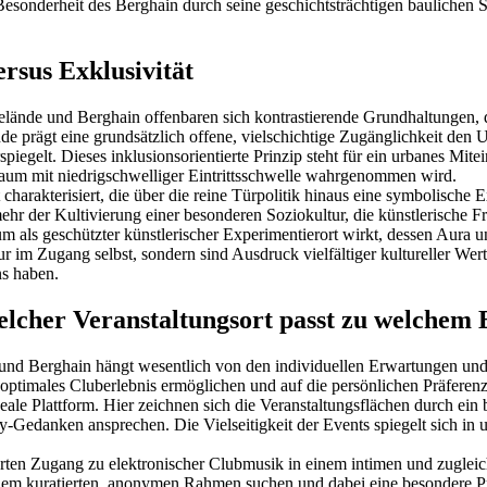
e Besonderheit des Berghain durch seine geschichtsträchtigen bauliche
rsus Exklusivität
lände und Berghain offenbaren sich kontrastierende Grundhaltungen,
 prägt eine grundsätzlich offene, vielschichtige Zugänglichkeit den U
piegelt. Dieses inklusionsorientierte Prinzip steht für ein urbanes Mite
raum mit niedrigschwelliger Eintrittsschwelle wahrgenommen wird.
arakterisiert, die über die reine Türpolitik hinaus eine symbolische Ex
mehr der Kultivierung einer besonderen Soziokultur, die künstlerische F
 als geschützter künstlerischer Experimentierort wirkt, dessen Aura u
r im Zugang selbst, sondern sind Ausdruck vielfältiger kultureller Wer
s haben.
elcher Veranstaltungsort passt zu welchem 
nd Berghain hängt wesentlich von den individuellen Erwartungen und
n optimales Cluberlebnis ermöglichen und auf die persönlichen Präferenz
le Plattform. Hier zeichnen sich die Veranstaltungsflächen durch ein 
edanken ansprechen. Die Vielseitigkeit der Events spiegelt sich in un
rten Zugang zu elektronischer Clubmusik in einem intimen und zugleic
 einem kuratierten, anonymen Rahmen suchen und dabei eine besondere 