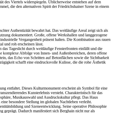
ät des Viertels widerspiegeln. Üblicherweise entstehen auf dem
mel, die den alternativen Spirit der Friedrichshainer Szene in einem
ter Authentizität bewahrt hat. Das weitläufige Areal zeigt sich als
Nutzung dokumentiert. Große, offene Werkshallen und langgezogene
ndustrielle Vergangenheit präsent halten. Die Kombination aus rauen
l und roh erscheinen lässt.
 das Tageslicht durch weitläufige Fensterfronten einfällt und die
eine komplexe Abfolge von Innen- und Außenbereichen, deren offene
ein, das Echo von Schritten auf Betonflächen sowie die Sichtbarkeit
gigkeit schafft eine eindrucksvolle Kulisse, die die rohe Ästhetik
kung entfaltet. Dieses Kulturmonument erscheint als Symbol für eine
ranszendierendes Kunsterlebnis versteht. Charakteristisch für das
tmosphäre, Musikauswahl und Ausdruckskultur pflegt. Das Haus
 eine besondere Stellung im globalen Nachtleben verleiht.
dentitätsbildung und Szeneentwicklung. Seine operative Philosophie
g geprägt. Dadurch manifestiert sich Berghain nicht nur als