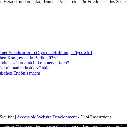
eine Herausforderung dar, denn das Verständnis für Friedrichshains Seele
liner Velodrom zum Olympia-Hoffnungsträger wird
schen Kongressen in Berlin 2026?
uthentisch und nicht kommerzialisiert?
er ultimative Insider-Guide
sischen Erlebnis macht
tauffer |
Accessible Website Development
- Alibi Productions
ebsite. If you continue to use this site we will assume that you are hap