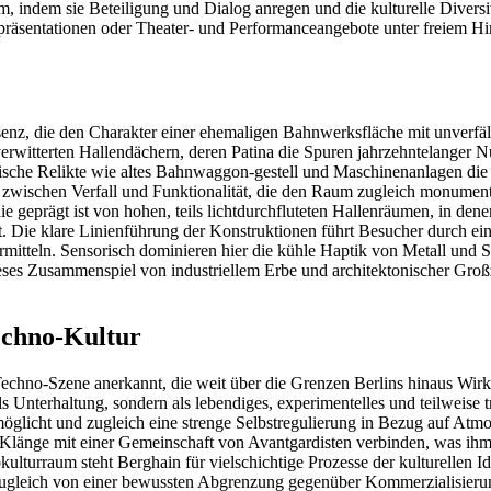
 indem sie Beteiligung und Dialog anregen und die kulturelle Diversit
rpräsentationen oder Theater- und Performanceangebote unter freiem Him
enz, die den Charakter einer ehemaligen Bahnwerksfläche mit unverfälsch
rwitterten Hallendächern, deren Patina die Spuren jahrzehntelanger 
che Relikte wie altes Bahnwaggon-gestell und Maschinenanlagen die i
g zwischen Verfall und Funktionalität, die den Raum zugleich monumenta
geprägt ist von hohen, teils lichtdurchfluteten Hallenräumen, in denen
ft. Die klare Linienführung der Konstruktionen führt Besucher durch 
itteln. Sensorisch dominieren hier die kühle Haptik von Metall und St
ses Zusammenspiel von industriellem Erbe und architektonischer Großzü
echno-Kultur
en Techno-Szene anerkannt, die weit über die Grenzen Berlins hinaus Wir
s Unterhaltung, sondern als lebendiges, experimentelles und teilweise t
 ermöglicht und zugleich eine strenge Selbstregulierung in Bezug auf A
he Klänge mit einer Gemeinschaft von Avantgardisten verbinden, was ihm
ulturraum steht Berghain für vielschichtige Prozesse der kulturellen I
d zugleich von einer bewussten Abgrenzung gegenüber Kommerzialisierun