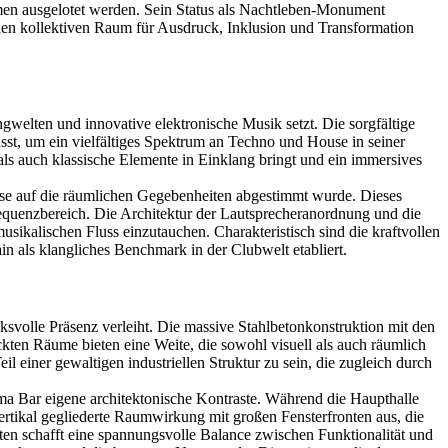
rmen ausgelotet werden. Sein Status als Nachtleben-Monument
einen kollektiven Raum für Ausdruck, Inklusion und Transformation
gwelten und innovative elektronische Musik setzt. Die sorgfältige
sst, um ein vielfältiges Spektrum an Techno und House in seiner
als auch klassische Elemente in Einklang bringt und ein immersives
ise auf die räumlichen Gegebenheiten abgestimmt wurde. Dieses
equenzbereich. Die Architektur der Lautsprecheranordnung und die
sikalischen Fluss einzutauchen. Charakteristisch sind die kraftvollen
in als klangliches Benchmark in der Clubwelt etabliert.
svolle Präsenz verleiht. Die massive Stahlbetonkonstruktion mit den
kten Räume bieten eine Weite, die sowohl visuell als auch räumlich
 einer gewaltigen industriellen Struktur zu sein, die zugleich durch
a Bar eigene architektonische Kontraste. Während die Haupthalle
 vertikal gegliederte Raumwirkung mit großen Fensterfronten aus, die
n schafft eine spannungsvolle Balance zwischen Funktionalität und