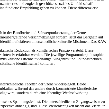
nzentriertes und zugleich geschütztes soziales Umfeld schafft.
eine fundierte Empfehlung geben zu können. Diese differenzierte
ch in der Bandbreite und Schwerpunktsetzung der Genres
genreübergreifende Verschmelzungen fördern, setzt das Berghain auf
 Identität reflektieren unterschiedliche kulturelle Missionen: Das RAW
.
kalische Reduktion als künstlerisches Prinzip versteht. Diese
es intensiv erfahrbar werden. Die jeweilige Programmierphilosophie
musikalische Offenheit vielfältige Subgenres und Soundästhetiken
kalische Identität scharf konturiert.
 unterschiedliche Facetten der Szene widerspiegelt. Beide
 Subkultur, während das andere durch konzentrierte künstlerische
 geprägt wird, sondern durch eine lebendige Wechselwirkung
ynamisches Spannungsfeld ist. Die unterschiedlichen Zugangsweisen zu
rspektive abhängig sind. Diese Vielschichtigkeit macht das Viertel in