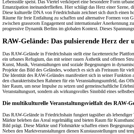
Lebensstile speist. Das Viertel verkörpert eine besondere Form urban
Emanzipation ineinanderfließen. Hier schlägt das Herz einer Szene, d
Diese kulturelle DNA von Friedrichshain zeichnet sich durch einen ho
Räume für freie Entfaltung zu schaffen und alternative Formen von Gem
zwischen grassroots Engagement und internationaler Anerkennung zu h
progressive Dynamik Berlins im globalen Kontext. Dieses Spannungsfe
RAW-Gelände: Das pulsierende Herz der u
Das RAW-Gelände in Friedrichshain stellt eine facettenreiche Plattform
ein urbanes Refugium, das mit seiner rauen Ästhetik und offenen Struk
Kunst, Musik, Veranstaltungen und soziale Begegnungen in dynamisch
Projekte das Bild des Geländes, wodurch es sich als Freiraum für vielf
Die Identität des RAW-Geländes manifestiert sich in seiner Funktion 
den charakteristischen Rahmen für ein Veranstaltungsumfeld, das Offen
hier Raum, um neue Impulse zu setzen und gemeinschaftliche Erlebnis
Veranstaltungsort, sondern als wirkungsvolles Sinnbild eines selbstbe
Die multikulturelle Veranstaltungsvielfalt des RAW-G
Das RAW-Gelände in Friedrichshain fungiert tagsüber als lebendiger Tr
Märkte beleben das Areal regelmäßig und bieten Raum für Kunsthandwer
Bild prägt. Diese Märkte und Flohmärkte schaffen einen Begegnungsr
Neben den Marktveranstaltungen dienen Kunstausstellungen und temporä