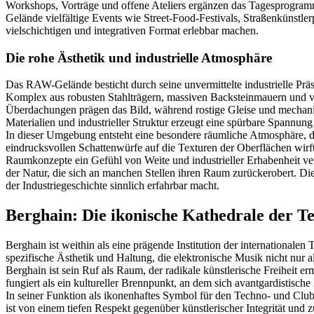
Workshops, Vorträge und offene Ateliers ergänzen das Tagesprogramm,
Gelände vielfältige Events wie Street-Food-Festivals, Straßenkünstle
vielschichtigen und integrativen Format erlebbar machen.
Die rohe Ästhetik und industrielle Atmosphäre
Das RAW-Gelände besticht durch seine unvermittelte industrielle Präs
Komplex aus robusten Stahlträgern, massiven Backsteinmauern und ve
Überdachungen prägen das Bild, während rostige Gleise und mechanis
Materialien und industrieller Struktur erzeugt eine spürbare Spannun
In dieser Umgebung entsteht eine besondere räumliche Atmosphäre, die 
eindrucksvollen Schattenwürfe auf die Texturen der Oberflächen wir
Raumkonzepte ein Gefühl von Weite und industrieller Erhabenheit verm
der Natur, die sich an manchen Stellen ihren Raum zurückerobert. Die
der Industriegeschichte sinnlich erfahrbar macht.
Berghain: Die ikonische Kathedrale der T
Berghain ist weithin als eine prägende Institution der international
spezifische Ästhetik und Haltung, die elektronische Musik nicht nur al
Berghain ist sein Ruf als Raum, der radikale künstlerische Freiheit
fungiert als ein kultureller Brennpunkt, an dem sich avantgardistisc
In seiner Funktion als ikonenhaftes Symbol für den Techno- und Clubk
ist von einem tiefen Respekt gegenüber künstlerischer Integrität un