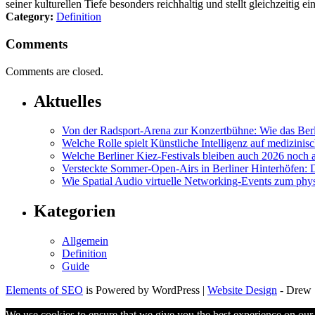
seiner kulturellen Tiefe besonders reichhaltig und stellt gleichzeitig 
Category:
Definition
Comments
Comments are closed.
Aktuelles
Von der Radsport-Arena zur Konzertbühne: Wie das Ber
Welche Rolle spielt Künstliche Intelligenz auf medizini
Welche Berliner Kiez-Festivals bleiben auch 2026 noch a
Versteckte Sommer-Open-Airs in Berliner Hinterhöfen: D
Wie Spatial Audio virtuelle Networking-Events zum phy
Kategorien
Allgemein
Definition
Guide
Elements of SEO
is Powered by WordPress |
Website Design
- Drew S
We use cookies to ensure that we give you the best experience on our w