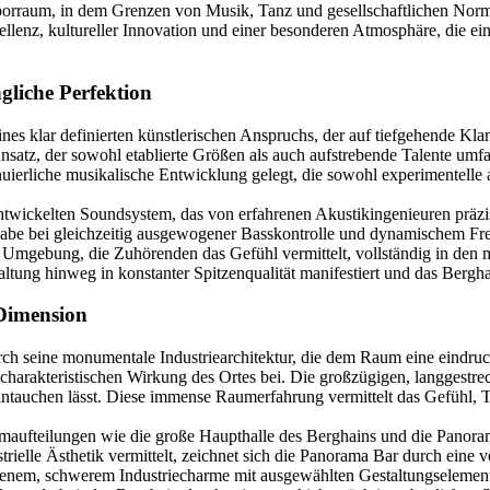
 Laborraum, in dem Grenzen von Musik, Tanz und gesellschaftlichen No
zellenz, kultureller Innovation und einer besonderen Atmosphäre, die 
liche Perfektion
es klar definierten künstlerischen Anspruchs, der auf tiefgehende Klan
satz, der sowohl etablierte Größen als auch aufstrebende Talente umfa
nuierliche musikalische Entwicklung gelegt, die sowohl experimentelle 
ntwickelten Soundsystem, das von erfahrenen Akustikingenieuren präz
gabe bei gleichzeitig ausgewogener Basskontrolle und dynamischem Fr
e Umgebung, die Zuhörenden das Gefühl vermittelt, vollständig in den mu
ltung hinweg in konstanter Spitzenqualität manifestiert und das Bergha
 Dimension
h seine monumentale Industriearchitektur, die dem Raum eine eindruck
harakteristischen Wirkung des Ortes bei. Die großzügigen, langgestrec
tauchen lässt. Diese immense Raumerfahrung vermittelt das Gefühl, Teil
aufteilungen wie die große Haupthalle des Berghains und die Panoram
strielle Ästhetik vermittelt, zeichnet sich die Panorama Bar durch eine
enem, schwerem Industriecharme mit ausgewählten Gestaltungselemente