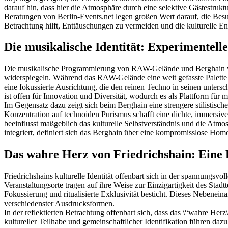
darauf hin, dass hier die Atmosphäre durch eine selektive Gästestrukt
Beratungen von Berlin-Events.net legen großen Wert darauf, die Besu
Betrachtung hilft, Enttäuschungen zu vermeiden und die kulturelle Ent
Die musikalische Identität: Experimentell
Die musikalische Programmierung von RAW-Gelände und Berghain verk
widerspiegeln. Während das RAW-Gelände eine weit gefasste Palette e
eine fokussierte Ausrichtung, die den reinen Techno in seinen untersc
ist offen für Innovation und Diversität, wodurch es als Plattform fü
Im Gegensatz dazu zeigt sich beim Berghain eine strengere stilistisch
Konzentration auf technoiden Purismus schafft eine dichte, immersive
beeinflusst maßgeblich das kulturelle Selbstverständnis und die Atm
integriert, definiert sich das Berghain über eine kompromisslose Homog
Das wahre Herz von Friedrichshain: Eine 
Friedrichshains kulturelle Identität offenbart sich in der spannungsvo
Veranstaltungsorte tragen auf ihre Weise zur Einzigartigkeit des Stadt
Fokussierung und ritualisierte Exklusivität besticht. Dieses Nebenein
verschiedenster Ausdrucksformen.
In der reflektierten Betrachtung offenbart sich, dass das \“wahre He
kultureller Teilhabe und gemeinschaftlicher Identifikation führen daz