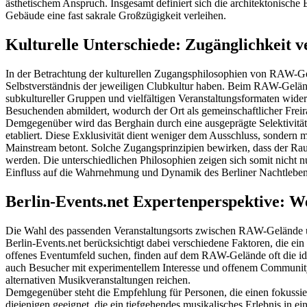
ästhetischem Anspruch. Insgesamt definiert sich die architektonisch
Gebäude eine fast sakrale Großzügigkeit verleihen.
Kulturelle Unterschiede: Zugänglichkeit ve
In der Betrachtung der kulturellen Zugangsphilosophien von RAW-Ge
Selbstverständnis der jeweiligen Clubkultur haben. Beim RAW-Gelände
subkultureller Gruppen und vielfältigen Veranstaltungsformaten widers
Besuchenden abmildert, wodurch der Ort als gemeinschaftlicher Frei
Demgegenüber wird das Berghain durch eine ausgeprägte Selektivität ch
etabliert. Diese Exklusivität dient weniger dem Ausschluss, sondern 
Mainstream betont. Solche Zugangsprinzipien bewirken, dass der Raum
werden. Die unterschiedlichen Philosophien zeigen sich somit nicht nu
Einfluss auf die Wahrnehmung und Dynamik des Berliner Nachtleben
Berlin-Events.net Expertenperspektive: W
Die Wahl des passenden Veranstaltungsorts zwischen RAW-Gelände u
Berlin-Events.net berücksichtigt dabei verschiedene Faktoren, die ei
offenes Eventumfeld suchen, finden auf dem RAW-Gelände oft die idea
auch Besucher mit experimentellem Interesse und offenem Community-G
alternativen Musikveranstaltungen reichen.
Demgegenüber steht die Empfehlung für Personen, die einen fokussie
diejenigen geeignet, die ein tiefgehendes musikalisches Erlebnis in