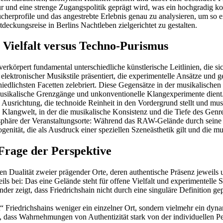
ur und eine strenge Zugangspolitik geprägt wird, was ein hochgradig ko
cherprofile und das angestrebte Erlebnis genau zu analysieren, um so 
deckungsreise in Berlins Nachtleben zielgerichtet zu gestalten.
e Vielfalt versus Techno-Purismus
örpert fundamental unterschiedliche künstlerische Leitlinien, die si
lektronischer Musikstile präsentiert, die experimentelle Ansätze und 
hiedlichsten Facetten zelebriert. Diese Gegensätze in der musikalischen
r musikalische Grenzgänge und unkonventionelle Klangexperimente dient
e Ausrichtung, die technoide Reinheit in den Vordergrund stellt und musi
 Klangwelt, in der die musikalische Konsistenz und die Tiefe des Genr
osphäre der Veranstaltungsorte: Während das RAW-Gelände durch seine 
enität, die als Ausdruck einer speziellen Szeneästhetik gilt und die musi
Frage der Perspektive
llen Dualität zweier prägender Orte, deren authentische Präsenz jeweils
teils bei: Das eine Gelände steht für offene Vielfalt und experimentelle
ander zeigt, dass Friedrichshain nicht durch eine singuläre Definition
rz\“ Friedrichshains weniger ein einzelner Ort, sondern vielmehr ein d
u, dass Wahrnehmungen von Authentizität stark von der individuellen Pe