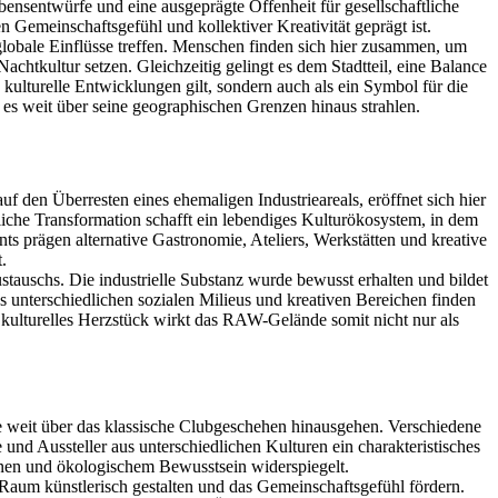
bensentwürfe und eine ausgeprägte Offenheit für gesellschaftliche
 Gemeinschaftsgefühl und kollektiver Kreativität geprägt ist.
 globale Einflüsse treffen. Menschen finden sich hier zusammen, um
chtkultur setzen. Gleichzeitig gelingt es dem Stadtteil, eine Balance
ulturelle Entwicklungen gilt, sondern auch als ein Symbol für die
es weit über seine geographischen Grenzen hinaus strahlen.
uf den Überresten eines ehemaligen Industrieareals, eröffnet sich hier
mliche Transformation schafft ein lebendiges Kulturökosystem, in dem
prägen alternative Gastronomie, Ateliers, Werkstätten und kreative
.
stauschs. Die industrielle Substanz wurde bewusst erhalten und bildet
us unterschiedlichen sozialen Milieus und kreativen Bereichen finden
 kulturelles Herzstück wirkt das RAW-Gelände somit nicht nur als
 die weit über das klassische Clubgeschehen hinausgehen. Verschiedene
und Aussteller aus unterschiedlichen Kulturen ein charakteristisches
onen und ökologischem Bewusstsein widerspiegelt.
 Raum künstlerisch gestalten und das Gemeinschaftsgefühl fördern.