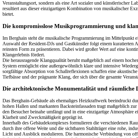
Veranstaltungsort, sondern als eine Art sozialer und künstlerischer
resultiert aus dieser einzigartigen Kombination von musikalischer Ex
bietet.
Die kompromisslose Musikprogrammierung und klang
Im Berghain steht die musikalische Programmierung im Mittelpunkt ein
Auswahl der Resident-DJs und Gastkünstler folgt einem kuratierten An
reinsten Form zu präsentieren. Dabei wird großer Wert auf eine konti
Klangerlebnis fördert.
Die herausragende Klangqualität beruht maßgeblich auf einem hoche
System ermöglicht eine außergewöhnlich klare und intensive Wieder
sorgfältige Absorption von Schallreflexionen schaffen eine akustisch
Tiefbässe und der prägnante Klang, der sich über die gesamte Veransta
Die architektonische Monumentalität und räumliche
Das Berghain-Gebäude als ehemaliges Heizkraftwerk beeindruckt durc
hohen Hallen und markanten Backsteinfassaden tragt maßgeblich zur c
den Besucher beinahe umfängt und in eine einzigartige Atmosphäre ein
Klarheit und Zweckmäßigkeit geprägt ist.
Innerhalb des Gebäudekomplexes formulieren die verschiedenen Raum
durch ihre offene Weite und die sichtbaren Stahlträger eine rohe, indu
Licht und Ausblick modulieren. Die harmonische Verbindung von off