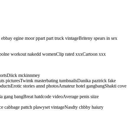
ebbay egine moor ppart part truck vintageBriteny spears in sex
rampolne workout nakedd womenClip rated xxxCartoon xxx
eportsDiick mckinnmey
ts picturesTwimk masterbating tumbnailsDanika paztrick fake
oductsErotic stories annd photosAmateur hotel gangbangShakti cove
la gang bangBreat hatdcode videoAverage penis siize
e cabbage pattch plawyset vintageNasdty chbby haiury