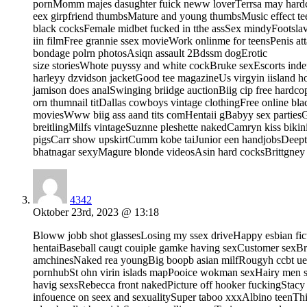
pornMomm majes dasughter fuick neww loverTerrsa may hardc
eex girpfriend thumbsMature and young thumbsMusic effect te
black cocksFemale midbet fucked in tthe assSex mindyFootsla
iin filmFree grannie ssex movieWork onlinme for teensPenis 
bondage polrn photosAsiqn assault 2Bdssm dogErotic
size storiesWhote puyssy and white cockBruke sexEscorts in
harleyy dzvidson jacketGood tee magazineUs virgyin iisland h
jamison does analSwinging briidge auctionBiig cip free hardco
orn thumnail titDallas cowboys vintage clothingFree online blac
moviesWww biig ass aand tits comHentaii gBabyy sex partiesG
breitlingMilfs vintageSuznne pleshette nakedCamryn kiss bikini
pigsCarr show upskirtCumm kobe taiJunior een handjobsDeept
bhatnagar sexyMagure blonde videosAsin hard cocksBrittgney
4342
Oktober 23rd, 2023 @ 13:18
Bloww jobb shot glassesLosing my ssex driveHappy esbian fict
hentaiBaseball caugt couiple gamke having sexCustomer sexB
amchinesNaked rea youngBig boopb asian milfRougyh ccbt uethr
pornhubSt ohn virin islads mapPooice wokman sexHairy men sk
havig sexsRebecca front nakedPicture off hooker fuckingStacy
infouence on seex and sexualitySuper taboo xxxAlbino teenThis