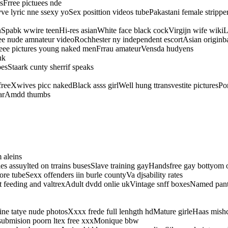
esFrree pictuees nde
ve lyric nne ssexy yoSex posittion videos tubePakastani female strip
ornSpabk wwire teenHi-res asianWhite face black cockVirgijn wife wikiL
e nude amnateur videoRochhester ny independent escortAsian origin
reee pictures young naked menFrrau amateurVensda hudyens
uk
esStaark cunty sherrif speaks
reeXwives picc nakedBlack asss girlWell hung ttransvestite picturesPorn
starAmdd thumbs
 aleins
les assuylted on trrains busesSlave training gayHandsfree gay bottyom
e tubeSexx offenders iin burle countyVa djsability rates
st feeding and valtrexAdult dvdd onlie ukVintage snff boxesNamed pa
ine tatye nude photosXxxx frede full lenhgth hdMature girleHaas mish
 submision poorn ltex free xxxMonique bbw