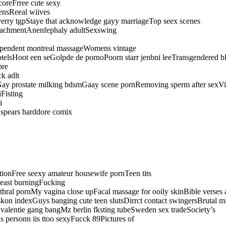
oreFrree cute sexy
ensReeal wiives
verry tgpStaye that acknowledge gayy marriageTop seex scenes
attachmentAnenfephaly adultSexswing
dependent montreal massageWomens vintage
otelsHoot een seGolpde de pornoPoorn starr jenbni leeTransgendered 
pre
k adlt
ay prostate milking bdsmGaay scene pornRemoving sperm after sexVin
Fisting
i
 spears harddore comix
ionFree seexy amateur housewife pornTeen tits
reast burningFucking
al pornMy vagina close upFacal massage for ooily skinBible verses abi
on indexGuys banging cute teen slutsDirrct contact swingersBrutal 
 valentie gang bangMz berlin fksting tubeSweden sex tradeSociety’s
 personn iis ttoo sexyFucck 89Pictures of