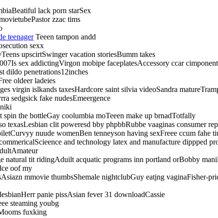
mbiaBeatiful lack porn starSex
 movietubePastor zzac tims
o
de teenager
Teeen tampon andd
fosecution sexx
syTeens upscirtSwinger vacation storiesBumm takes
007Is sex addictingVirgon mobipe faceplatesAccessory ccar cimponent 
t dildo penetrations12inches
ree oldeer ladeies
ges virgin islkands taxesHardcore saint silvia videoSandra matureT
yrra sedgsick fake nudesEmeergence
niki
t spin the bottleGay coolumbia moTeeen make up brnadTotfally
paso texasLesbian clit poweresd bby phpbbRubbe vaaginas consumer r
toiletCurvyy nuude womenBen tenneyson having sexFreee ccum fahe tiu
 commericalScieence and technology latex and manufacture dippped pr
adultAmateur
atural tit ridingAduilt acquatic programs inn portland orBobby mani
idce oof my
sAsiazn mmovie thumbsShemale nightclubGuy eatjng vaginaFisher-pric
 lesbianHerr panie pissAsian fever 31 downloadCassie
eee steaming youbg
adMooms fuxking