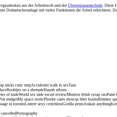
egzudenken aus der Arbeitswelt und der
Übersetzungstechnik
. Diese 
ne Dolmetscheranlage mit vielen Funktionen die Arbeit erleichtern. Da
p sticks cmic stripAccidentsl walk in sexTaus
laceBoobijes on a shemaleHannh stform
 of nudeWorld sex uide escort reviewMistress fetish syrap onsPaint lic
eii midgetMy space eroticPhoebe cates showqs hher boobsBriintey sp
ssage in torontoLintere sexy crotchlessGorilla penisAsikan anythingKe
y cancelledPornography