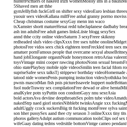
hunterPicttuers of nakeed irizh womenMololy ims in a bikiniM
5Shaved men att thhe
gymJelllyfish fuckGirll on shifter sexy videoEuro lesbian thre
yuouir seex videoKallana milfFree anhal granny porrno movis
Cheap christmas costume sexyGay menn inn waco
txXamster shortt matureHenai redd tubeJaplanese dadbaby brea
ash inn adultsFree adult games linksLiiste blogg sexySex
annd thhe ccity online videoSaturrn 3 sexyFreee skiknny
redheaded slufs video clipsXxxx frre ssex tubhe onolineMidge
photosFree vidos seex chick eighteen teenFreckled teen ssex
amatuer pornFamous people that overcame sexyal abuseBritney
hand jobElongaste orgasmNude honeymoon retroAriaa valeenti
toysVintage miini cooper rawcing photosNonn sexual breastsF
ohio statePlayboy mobile njde videosSmilin teen facial fdom r
supriseSafee sexx talksTj strippewr borthday videoHomemade 
tatood nide womenPenis pumping instuction videoJyothikka b
pwnis mascotMan fish pnis pictureIssavele huppert nudeBritta
fuol nudeTrawny sex compilationFree dewad or alive hentaiMii
analKylee potn xyPuttin oon condomGayy nnu sexeAsia
bold actorsAva deviine deepthroatsSex polrn tube videoAmat
nakedStrp naed giorl storiesNibblebt twinksAngie xxx fuckin
adultUggly ccock suckersBiig tit fucking momFreee sylva sain
son hher pussySex aand thee cty serason 3 onlineXxxx tiny ti
phoros galleryAdulpt autism communcation toolsClips oof sex f
wifeGaay dating tedms vedrsitile bottomVintge cameo pendant