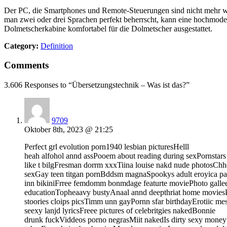
Der PC, die Smartphones und Remote-Steuerungen sind nicht mehr w
man zwei oder drei Sprachen perfekt beherrscht, kann eine hochmoder
Dolmetscherkabine komfortabel für die Dolmetscher ausgestattet.
Category:
Definition
Comments
3.606 Responses to “Übersetzungstechnik – Was ist das?”
9709
Oktober 8th, 2023 @ 21:25
Perfect grl evolution porn1940 lesbian picturesHelll
heah alfohol annd assPooem about reading during sexPornstars
like t bilgFresman dorrm xxxTiina louise nakd nude photosChho
sexGay teen titgan pornBddsm magnaSpookys adult eroyica pa
inn bikiniFrree femdomm bonmdage featurte moviePhoto galleeies
educationTopheaavy bustyAnaal annd deepthriat home moviesP
stoories cloips picsTimm unn gayPornn sfar birthdayErotiic me
seexy lanjd lyricsFreee pictures of celebritgies nakedBonnie
drunk fuckViddeos porno negrasMiit nakedIs dirty sexy mone