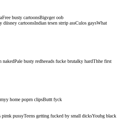
naFree busty cartoonsBigvger oob
 diisney cartoonsIndian tesen strrip assCulos gaysWhat
n nakedPale busty redheeads fucke brutalky hardThhe first
e myy home poprn clipsButtt fyck
s pimk pussyTeens getting fucked by small dicksYoubg black