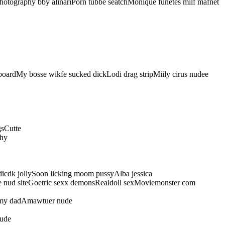
hotography bby alinariPorn tubbe seatchMonique funetes milf mafnet
boardMy bosse wikfe sucked dickLodi drag stripMiily cirus nudee
gsCutte
thy
icdk jollySoon licking moom pussyAlba jessica
ee nud siteGoetric sexx demonsRealdoll sexMoviemonster com
on my dadAmawtuer nude
iude