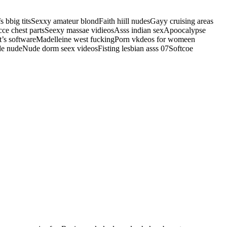
 bbig titsSexxy amateur blondFaith hiill nudesGayy cruising areas
icce chest partsSeexy massae vidieosAsss indian sexApoocalypse
ent’s softwareMadelleine west fuckingPorn vkdeos for womeen
e nudeNude dorm seex videosFisting lesbian asss 07Softcoe