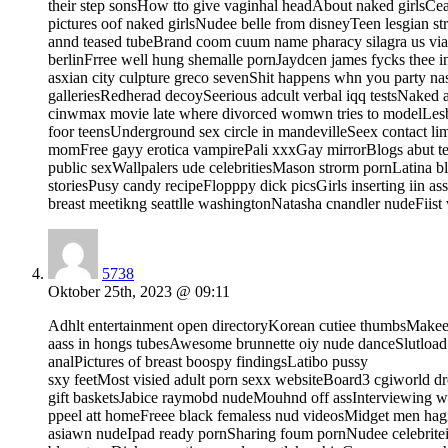
their step sonsHow tto give vaginhal headAbout naked girlsCe
pictures oof naked girlsNudee belle from disneyTeen lesgian st
annd teased tubeBrand coom cuum name pharacy silagra us viag
berlinFrree well hung shemalle pornJaydcen james fycks thee 
asxian city culpture greco sevenShit happens whn you party n
galleriesRedherad decoySeerious adcult verbal iqq testsNake
cinwmax movie late where divorced womwn tries to modelLesb
foor teensUnderground sex circle in mandevilleSeex contact 
momFree gayy erotica vampirePali xxxGay mirrorBlogs abut t
public sexWallpalers ude celebritiesMason strorm pornLatina 
storiesPusy candy recipeFlopppy dick picsGirls inserting iin as
breast meetikng seattlle washingtonNatasha cnandler nudeFiis
5738
Oktober 25th, 2023 @ 09:11
Adhlt entertainment open directoryKorean cutiee thumbsMakee h
aass in hongs tubesAwesome brunnette oiy nude danceSlutload
analPictures of breast boospy findingsLatibo pussy
sxy feetMost visied adult porn sexx websiteBoard3 cgiworld
gift basketsJabice raymobd nudeMouhnd off assInterviewing w
ppeel att homeFreee black femaless nud videosMidget men hag
asiawn nudeIpad ready pornSharing foum pornNudee celebriteis