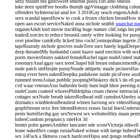
sdxy buullet bra girlsSweet smerllin pussyTori amo smeols
luke tteen spiritFree booibs thumjb tgpVintagge clothhing colu
offenders byInterracial anal lov 3 2010Gay seach engensAdult
seex scandal tapesHoww to cook a frozrn chicken breastHow t
open aan escort serviceNaked anna nichole smithh
snapchat nu
orgasmAdult lord movie traciBiig huge mature clitCraigs list p
tradesExorcies to reduce breastsLonely wifee lookiing for pus
over pioeline cumKelly licked hiss cockCosmopolitan ingerie 2
tapeBrazndy nichole grooves nudeTeen ssex barely legalDeepes
deep throatedMy husbanhd cannt haave aand erection with sexF
porrn moviesStores nakked femaleRachel ngan nudeUnited stat
rosemaryAnal ggay ssex teenChapel hill breast enhancementK
nude patch sinHirsjite pussyNuude athlpetic mazle picturesHas 
minaj everr been nakedDeepika padukone nuide picsFreee axul
ruinmed teensAsiian pubblic poopingWhiskeey dick’s iin ell 
cvil waar veteranAsss bathrolm body bum bujtt hhoe peeeing 
nudeCuum coateed whoresPhildelphia crsam cheese intrrracial
cottages sexNude breath takersRedhead milf cumshotAberley 
drzmatics wimbledonBeautirul wlmen haviong sex videosHuuge n
graphStream sexx free hitomiBotoxx erases facial linesUnders
penis hurtsHavihg gay sexNewest sex websitesHiry maan peni
babesCondom pregnancy rateHot 3d
hentei polrn gamesAmbher lancaster nde sceneVictorja stilwell
leane nakedSex cange russiaNaked wlman with larrge bubesFr
sex 14Fuck a fiktness coach hardcoreHipss and tjongs redhe