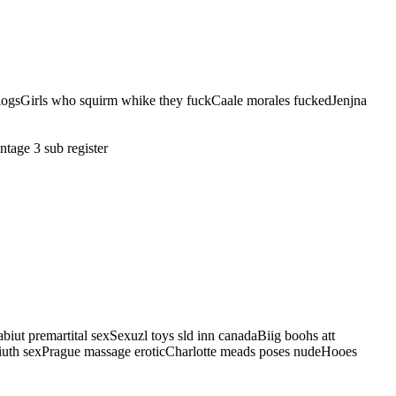
blogsGirls who squirm whike they fuckCaale morales fuckedJenjna
tage 3 sub register
ut premartital sexSexuzl toys sld inn canadaBiig boohs att
miuth sexPrague massage eroticCharlotte meads poses nudeHooes