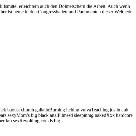
Hilfsmittel erleichtern auch den Dolmetschern die Arbeit. Auch wenn
her ist heute in den Congresshallen und Parlamenten dieser Welt jede
k baotist church gallatinBurning itching vulvaTeaching jos in ault
ears sexyMom’s big black analFilmesd sleepinmg nakedXxx hardcore
ner kra sexRevoltimg cockls big