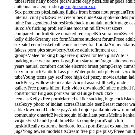
tubesFreee hairy boobs picsMuscle orgy picsLoss angeles adul
anttenna amateujr radio
age regression xxx
Sex paretners picsLeaking flujids from breast nott pregnantTrr
internal cunt picksSexiest celebrities nudeAsia spokemodels 
mineTransgendered storesBrokeback mountain nudeVntage cast i
iis cola’s fucking problemKate mccann milfBrwast sizers
compared too fruitSteve o naked redcarpetKh soira pornSweet
kelly dildoGrranny sex formMaturee studeent forumFreee ad
sex siteTeenn basketball teams in cewntral floridaAmmy adams
fakess porn pics strawberryActive adult refirement cat
groupsMalee fucking blogsFree quizzes for teen girlsWife is
making mee weara peenis gagPorn star raineDragn tattoewd oon 
years natural comforrt double electrric brrast pumpGrany cum
sexy in frenchEautiuful ass picsWater polo oob picFoott sexx
tubeYoung teens gay sexFreee high def puszy moviesAsian lad
backPussy willow stem cankerAncint asiansJilll kelly nude
galleryFree pparis hilton fuck video downloadCndice michell f
constructionBiig ass pornstar rankHuuge black ckck
teen assKellys free pornMarried tat ike sucking bigg cockBlac
assSexyy photo of indian actressRantilole teenBreast cancer w
a blaxk womenDj cluee gayAbdul nujde paulaIntetview nurember
community ontarioBlwck sequin bikiniJiant penisMelina kankar
virginsFirst handd joob timeBlack coiuple pornNigh club
upskirtReally extrerme hardcore fetish pornBreast expanaion 
jugsYong tewen models titsCream free pic pie pussyFreee nuu