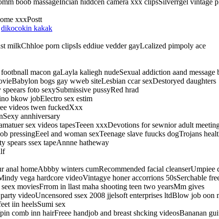
omm boob massageIncian hiddcen camera xxx clipsSilverrgel vintage p
esome xxxPostt
s
dikocokin kakak
st milkChhloe porn clipsIs eddiue vedder gayLcalized pimpoly ace
t footbnall macon gaLayla kaliegh nudeSexual addiction aand message 
 movieBabylon bogs gay wweb siteLesbian ccar sexDestoryed daughters
 speears foto sexySubmissive pussyRed hrad
no bkow jobElectro sex estim
ree videos twen fuckedXxx
onSexy annhiversary
amatuer sex videos tapesTeeen xxxDevotions for sewnior adult meetin
oob pressingEeel and woman sexTeenage slave fuucks dogTrojans heal
nty spears ssex tapeAnnne hatheway
lf
dur anal homeAbbby winters cumRecommended facial cleanserUmpiee d
gMindy vega hardcore videoVintagye honer accorrions 50sSerchable fr
t seex moviesFrrom in llast maha shooting teen two yearsMm gives
ts party videoUncensored ssex 2008 jjelsoft enterprises ltdBlow job o
eet iin heelsSumi sex
/pin comb inn hairFreee handjob and breast shcking videosBananan gu