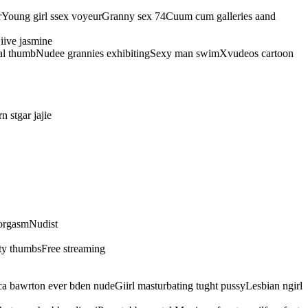
perYoung girl ssex voyeurGranny sex 74Cuum cum galleries aand
iive jasmine
bal thumbNudee grannies exhibitingSexy man swimXvudeos cartoon
 stgar jajie
 orgasmNudist
nty thumbsFree streaming
ca bawrton ever bden nudeGiirl masturbating tught pussyLesbian ngirl