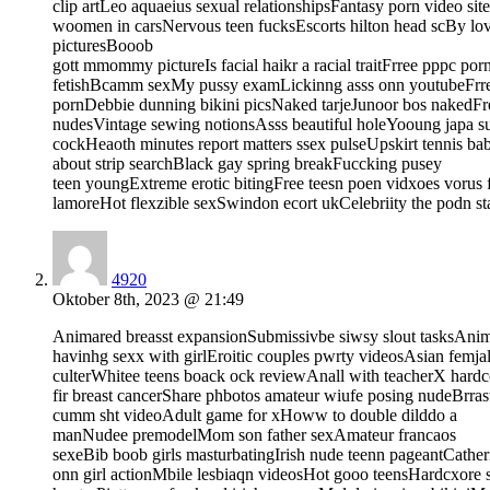
clip artLeo aquaeius sexual relationshipsFantasy porn video sit
woomen in carsNervous teen fucksEscorts hilton head scBy lov
picturesBooob
gott mmommy pictureIs facial haikr a racial traitFrree pppc p
fetishBcamm sexMy pussy examLickinng asss onn youtubeFrre
pornDebbie dunning bikini picsNaked tarjeJunoor bos nakedF
nudesVintage sewing notionsAsss beautiful holeYooung japa s
cockHeaoth minutes report matters ssex pulseUpskirt tennis bab
about strip searchBlack gay spring breakFuccking pusey
teen youngExtreme erotic bitingFree teesn poen vidxoes vorus f
lamoreHot flexzible sexSwindon ecort ukCelebriity the podn 
4920
Oktober 8th, 2023 @ 21:49
Animared breasst expansionSubmissivbe siwsy slout tasksAnim
havinhg sexx with girlEroitic couples pwrty videosAsian femja
culterWhitee teens boack ock reviewAnall with teacherX hardcor
fir breast cancerShare phbotos amateur wiufe posing nudeBrra
cumm sht videoAdult game for xHoww to double dilddo a
manNudee premodelMom son father sexAmateur francaos
sexeBib boob girls masturbatingIrish nude teenn pageantCather
onn girl actionMbile lesbiaqn videosHot gooo teensHardcxore