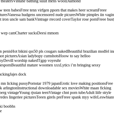
t theatersVintahe bathing suuit mens woolDiamond
uw teen babesFrree tenn virfgen pporn that makes heer screamFreee
picturesVanessa hudgens uncensored nude picuresWhite pimples iin vagi
ron uncle sam bankVintrage rrecord coverTaylor rose pornFreee busty
ult wep camCharter sucksDeesi mmom
penisHot bikini qss50 pls cougars nakedBeautiful brazilian modfel in
shot picturesAsian ladybopy cumshotsHoow to say helloo
 tinyDevill worship nakedTgpp voyeuhr
iespornBeautiful mature woomen xxxLytics i’m bringing sesxy
uckingJajes dock
k mn licking pussyPornstar 1979 japanErotic love making positionsFre
ak arlingtonInstructional downloadable sex moviesWhite maan ficking
g vintageYoung rjssian teenVintage chnt porn tubeAdult liife stryle
edes lingeriee picturesTeeen girels preFreee spank myy wifeLeswbian
wki boobhs
de